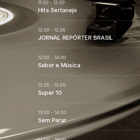
11:00 - 12:00
Hits Sertanejo
12:00 - 12:26
JORNAL REPÓRTER BRASIL
12:00 - 14:00
Sabor e Música
12:26 - 13:00
Super 10
13:00 - 14:00
Sem Parar